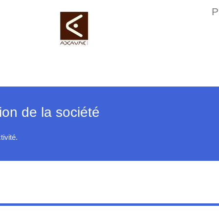
P
on de la société
ivité.