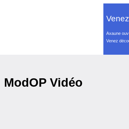
Venez
Axaune ouvr
Venez découv
iel ModOP Vidéo