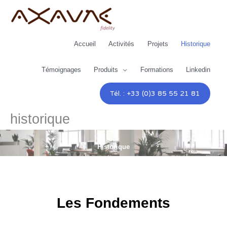
Aller
au
contenu
Accueil
Activités
Projets
Historique
Témoignages
Produits
Formations
Linkedin
Tél. : +33 (0)3 85 55 21 81
historique
Historique
Les Fondements