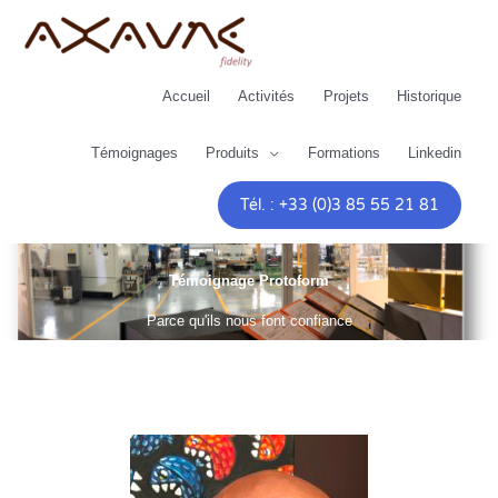
Aller
au
contenu
Accueil
Activités
Projets
Historique
Témoignages
Produits
Formations
Linkedin
Tél. : +33 (0)3 85 55 21 81
Témoignage Protoform
Parce qu'ils nous font confiance