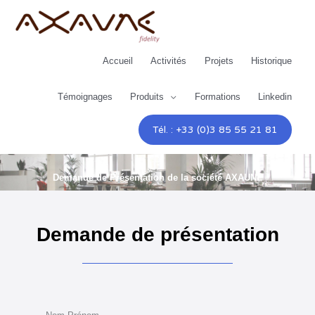
Aller
au
contenu
Accueil
Activités
Projets
Historique
Témoignages
Produits
Formations
Linkedin
Tél. : +33 (0)3 85 55 21 81
Demande de Présentation de la société AXAUNE
Demande de présentation