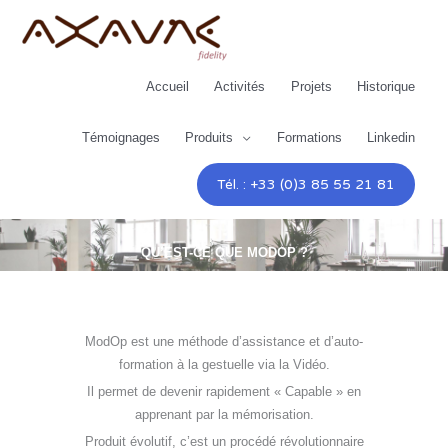
Aller
au
contenu
Accueil
Activités
Projets
Historique
Témoignages
Produits
Formations
Linkedin
Tél. : +33 (0)3 85 55 21 81
QU’EST-CE QUE MODOP ?
ModOp est une méthode d’assistance et d’auto-
formation à la gestuelle via la Vidéo.
Il permet de devenir rapidement « Capable » en
apprenant par la mémorisation.
Produit évolutif, c’est un procédé révolutionnaire